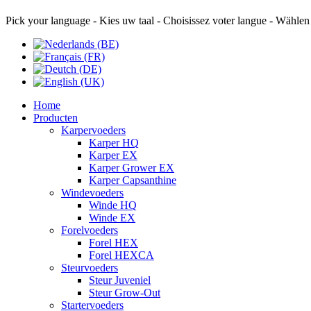
Pick your language - Kies uw taal - Choisissez voter langue - Wählen
Home
Producten
Karpervoeders
Karper HQ
Karper EX
Karper Grower EX
Karper Capsanthine
Windevoeders
Winde HQ
Winde EX
Forelvoeders
Forel HEX
Forel HEXCA
Steurvoeders
Steur Juveniel
Steur Grow-Out
Startervoeders