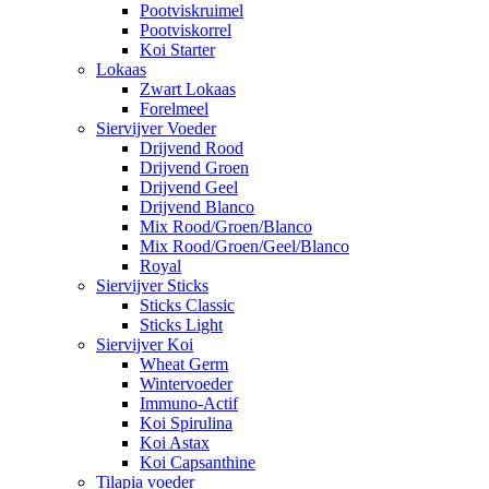
Pootviskruimel
Pootviskorrel
Koi Starter
Lokaas
Zwart Lokaas
Forelmeel
Siervijver Voeder
Drijvend Rood
Drijvend Groen
Drijvend Geel
Drijvend Blanco
Mix Rood/Groen/Blanco
Mix Rood/Groen/Geel/Blanco
Royal
Siervijver Sticks
Sticks Classic
Sticks Light
Siervijver Koi
Wheat Germ
Wintervoeder
Immuno-Actif
Koi Spirulina
Koi Astax
Koi Capsanthine
Tilapia voeder