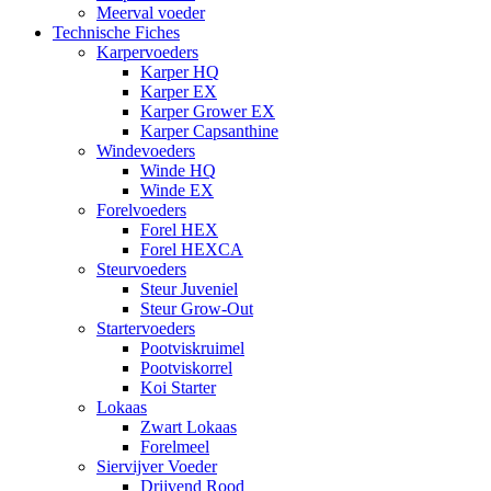
Meerval voeder
Technische Fiches
Karpervoeders
Karper HQ
Karper EX
Karper Grower EX
Karper Capsanthine
Windevoeders
Winde HQ
Winde EX
Forelvoeders
Forel HEX
Forel HEXCA
Steurvoeders
Steur Juveniel
Steur Grow-Out
Startervoeders
Pootviskruimel
Pootviskorrel
Koi Starter
Lokaas
Zwart Lokaas
Forelmeel
Siervijver Voeder
Drijvend Rood