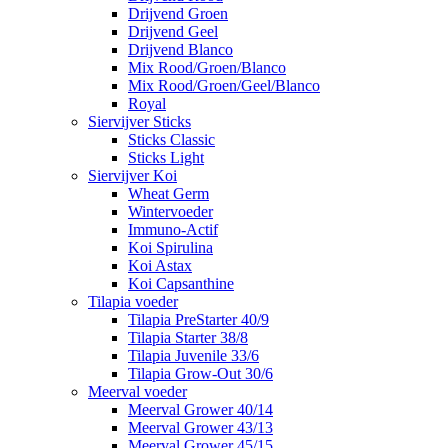
Drijvend Groen
Drijvend Geel
Drijvend Blanco
Mix Rood/Groen/Blanco
Mix Rood/Groen/Geel/Blanco
Royal
Siervijver Sticks
Sticks Classic
Sticks Light
Siervijver Koi
Wheat Germ
Wintervoeder
Immuno-Actif
Koi Spirulina
Koi Astax
Koi Capsanthine
Tilapia voeder
Tilapia PreStarter 40/9
Tilapia Starter 38/8
Tilapia Juvenile 33/6
Tilapia Grow-Out 30/6
Meerval voeder
Meerval Grower 40/14
Meerval Grower 43/13
Meerval Grower 45/15