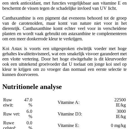
een sterk antioxidant, met functies vergelijkbaar aan vitamine E en
beschermt de vissen tegen de schadelijke invloed van UV licht.
Canthaxanthine is een pigment dat eveneens behoord tot de groep
van de carotenoïden, maar komt van nature niet voor in het
dierenrijk. Canthaxanthine komt echter veel voor in verscheidene
planten en wordt vaak gebruikt om astaxanthine te complementeren
om een meer donkerrode kleur te verkrijgen.
Koi Astax is voorts een uitgesproken eiwitrijk voeder met hoge
gehaltes kwaliteitsvismeel, wat een smakelijk visvoer garandeert met
een vlotte vertering. Door het hoge eiwitgehalte is dit kleurvoeder
ook een uitstekend groeivoeder dat U toelaat om jonge koi snel op
kleur te krijgen om zo vroeger dan normaal een eerste selectie te
kunnen doorvoeren.
Nutritionele analyse
Ruw
47.0
22500
Vitamine A:
eiwit:
%
IE/kg
6.0
3000
Ruw vet:
Vitamine D3:
%
IE/kg
Ruwe
0.0
Vitamine E:
0 mg/kg
celstof:
%