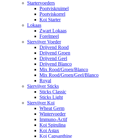
Startervoeders
Pootviskruimel
Pootviskorrel
Koi Starter
Lokaas
Zwart Lokaas
Forelmeel
Siervijver Voeder
Drijvend Rood
Drijvend Groen
Drijvend Geel
Drijvend Blanco
Mix Rood/Groen/Blanco
Mix Rood/Groen/Geel/Blanco
Royal
Siervijver Sticks
Sticks Classic
Sticks Light
Siervijver Koi
Wheat Germ
Wintervoeder
Immuno-Actif
Koi Spirulina
Koi Astax
Koi Capsanthine