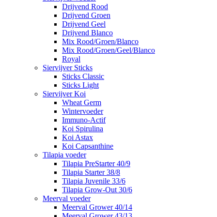
Drijvend Rood
Drijvend Groen
Drijvend Geel
Drijvend Blanco
Mix Rood/Groen/Blanco
Mix Rood/Groen/Geel/Blanco
Royal
Siervijver Sticks
Sticks Classic
Sticks Light
Siervijver Koi
Wheat Germ
Wintervoeder
Immuno-Actif
Koi Spirulina
Koi Astax
Koi Capsanthine
Tilapia voeder
Tilapia PreStarter 40/9
Tilapia Starter 38/8
Tilapia Juvenile 33/6
Tilapia Grow-Out 30/6
Meerval voeder
Meerval Grower 40/14
Meerval Grower 43/13