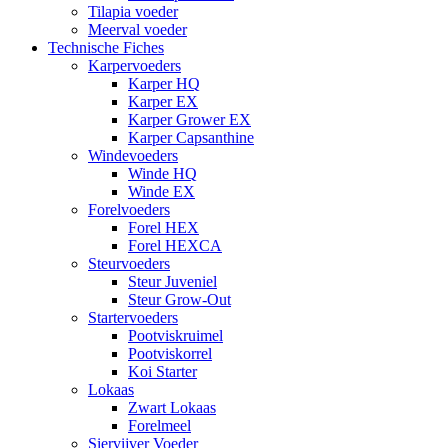
Tilapia voeder
Meerval voeder
Technische Fiches
Karpervoeders
Karper HQ
Karper EX
Karper Grower EX
Karper Capsanthine
Windevoeders
Winde HQ
Winde EX
Forelvoeders
Forel HEX
Forel HEXCA
Steurvoeders
Steur Juveniel
Steur Grow-Out
Startervoeders
Pootviskruimel
Pootviskorrel
Koi Starter
Lokaas
Zwart Lokaas
Forelmeel
Siervijver Voeder