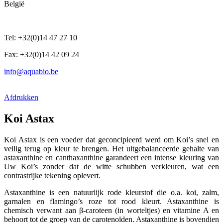
België
Tel: +32(0)14 47 27 10
Fax: +32(0)14 42 09 24
info@aquabio.be
Afdrukken
Koi Astax
Koi Astax is een voeder dat geconcipieerd werd om Koi’s snel en
veilig terug op kleur te brengen. Het uitgebalanceerde gehalte van
astaxanthine en canthaxanthine garandeert een intense kleuring van
Uw Koi’s zonder dat de witte schubben verkleuren, wat een
contrastrijke tekening oplevert.
Astaxanthine is een natuurlijk rode kleurstof die o.a. koi, zalm,
garnalen en flamingo’s roze tot rood kleurt. Astaxanthine is
chemisch verwant aan β-caroteen (in worteltjes) en vitamine A en
behoort tot de groep van de carotenoïden. Astaxanthine is bovendien