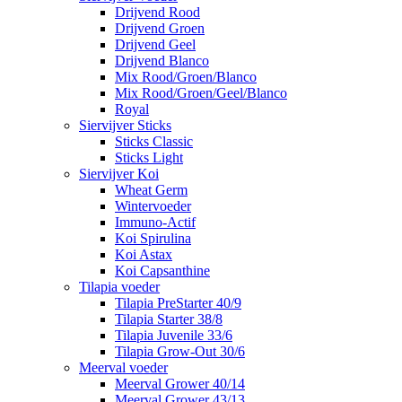
Drijvend Rood
Drijvend Groen
Drijvend Geel
Drijvend Blanco
Mix Rood/Groen/Blanco
Mix Rood/Groen/Geel/Blanco
Royal
Siervijver Sticks
Sticks Classic
Sticks Light
Siervijver Koi
Wheat Germ
Wintervoeder
Immuno-Actif
Koi Spirulina
Koi Astax
Koi Capsanthine
Tilapia voeder
Tilapia PreStarter 40/9
Tilapia Starter 38/8
Tilapia Juvenile 33/6
Tilapia Grow-Out 30/6
Meerval voeder
Meerval Grower 40/14
Meerval Grower 43/13