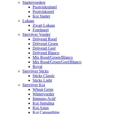
Startervoeders
Pootviskruimel
Pootviskorrel
Koi Starter
Lokaas
Zwart Lokaas
Forelmeel
Siervijver Voeder
Drijvend Rood
Drijvend Groen
Drijvend Geel
Drijvend Blanco
Mix Rood/Groen/Blanco
Mix Rood/Groen/Geel/Blanco
Royal
Siervijver Sticks
Sticks Classic
Sticks Light
Siervijver Koi
Wheat Germ
Wintervoeder
Immuno-Actif
Koi Spirulina
Koi Astax
Koi Capsanthine