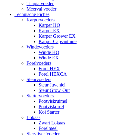
Tilapia voeder
Meerval voeder
Technische Fiches
Karpervoeders
Karper HQ
Karper EX
Karper Grower EX
Karper Capsanthine
Windevoeders
Winde HQ
Winde EX
Forelvoeders
Forel HEX
Forel HEXCA
Steurvoeders
Steur Juveniel
Steur Grow-Out
Startervoeders
Pootviskruimel
Pootviskorrel
Koi Starter
Lokaas
Zwart Lokaas
Forelmeel
Siervijver Voeder